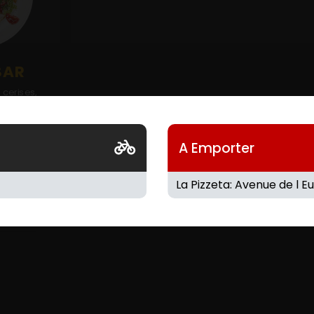
SAR
cerises,
ano, sauce
A Emporter